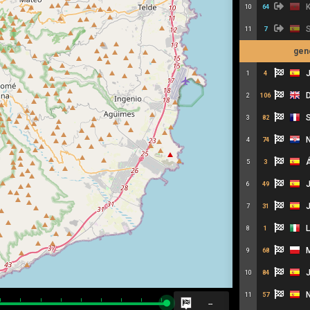
K
10
64
S
11
7
gen
J
1
4
D
2
106
S
3
82
N
4
74
Á
5
3
J
6
49
J
7
31
L
8
1
M
9
68
J
10
84
N
11
57
--