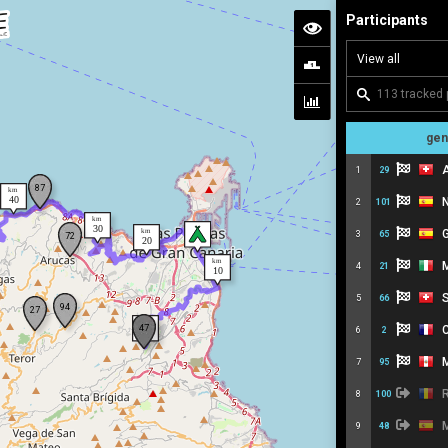
Participants
gen
A
1
29
N
2
101
G
3
65
M
4
21
S
5
66
C
6
2
M
7
95
R
8
100
M
9
48