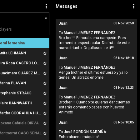
Messages
Juan
08 Nov 20:50
To
Manuel JIMÉNEZ FERNÁNDEZ:
Brother!!!! Enhorabuena campeón. Eres
tremendo, espectacular. Disfruta de este
eral femenina
nuevo triunfo. Orgullosos de ti!!!
nita LEHMANN
Juan
08 Nov 18:18
ira Rosa CASTRO LÓPEZ
To
Manuel JIMÉNEZ FERNÁNDEZ:
Venga brother el último esfuerzo y ya lo
uacimara SUAREZ MEDINA
tienes. Un abrazo enorme
arina PLAVAN
Juan
08 Nov 12:23
tephanie STRAUB
To
Manuel JIMÉNEZ FERNÁNDEZ:
Brother!!!! Cuando te quieras dar cuentas
laire BANNWARTH
estarás comiendo papas con huevos!
Ánimo!!!
artha CCORAHUA HUALLPA
Juan
08 Nov 10:05
oxana Gabriela DIRVAREANU
To
José BORDÓN SARDIÑA:
ontserrat CASO SEÑAL
Enhorabuena máquina!