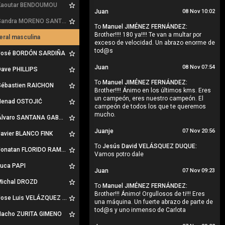
aoutar BENDOUMOU
Juan
08 Nov 10:02
andra MORENO SANTIAGO
To
Manuel JIMÉNEZ FERNÁNDEZ:
Brother!!!! 180 ya!!!! Te van a multar por
eral masculina
exceso de velocidad. Un abrazo enorme de
tod@s
osé BORDÓN SARDIÑA
Juan
08 Nov 07:54
ave PHILLIPS
To
Manuel JIMÉNEZ FERNÁNDEZ:
ébastien RAICHON
Brother!!!! Ánimo en los últimos kms. Eres
un campeón, eres nuestro campeón. El
enad OSTOJIĆ
campeón de todos los que te queremos
mucho.
lvaro SANTANA GABAS
Juanje
07 Nov 20:56
avier BLANCO FINK
To
Jesús David VELÁSQUEZ DUQUE:
onatan FLORIDO RAMOS
Vamos potro dale
uca PAPI
Juan
07 Nov 09:23
ichal DROZD
To
Manuel JIMÉNEZ FERNÁNDEZ:
Brother!!! Ánimo! Orgullosos de ti!!! Eres
ose Luis VELÁZQUEZ FALCON
una máquina. Un fuerte abrazo de parte de
tod@s y uno inmenso de Carlota
acho ZURITA GIMENO