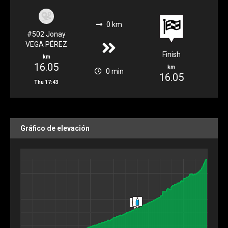
0 km
#502 Jonay
VEGA PÉREZ
Finish
km
16.05
km
0 min
16.05
Thu 17:43
Gráfico de elevación