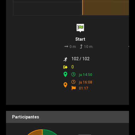
Start
0 m
10 m.
102 / 102
0
ju 14:50
ju 16:08
01:17
Participantes