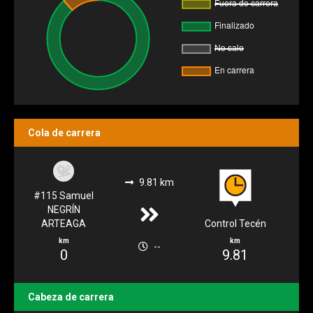
Cola de carrera
9.81 km
#115 Samuel
NEGRÍN
ARTEAGA
Control Tecén
km
km
--
0
9.81
Cabeza de carrera