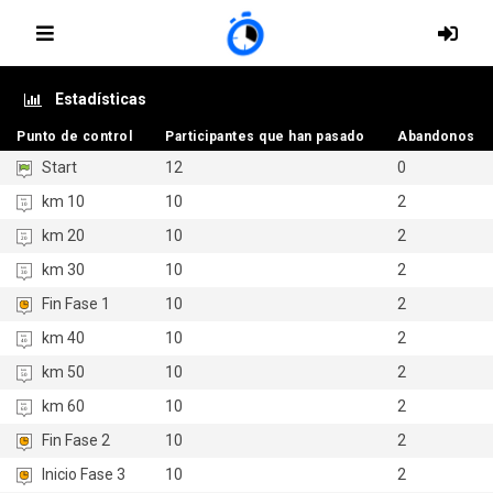
Estadísticas
Punto de control
Punto de control
Participantes que han pasado
Participantes que han pasado
Abandonos
Abandonos
Start
12
0
km 10
10
2
km 20
10
2
km 30
10
2
Fin Fase 1
10
2
km 40
10
2
km 50
10
2
km 60
10
2
Fin Fase 2
10
2
Inicio Fase 3
10
2