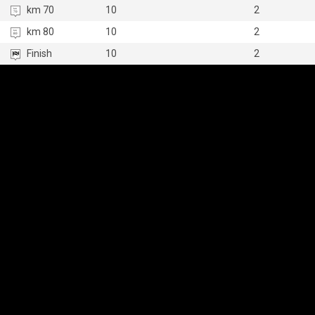
km 70
10
2
km 80
10
2
Finish
10
2